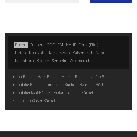
Büchel
Cochem
COCHEM - NÄHE
Forst (Eifel)
Hirten - Kreuznick
Kaisersesch
Kaisersesch- Nähe
Kalenborn
Klotten
Senheim
Wollmerath
Immo Büchel
Haus Büchel
Häuser Büchel
kaufen Büchel
Immobilie Büchel
Immobilien Büchel
Hauskauf Büchel
Immobilienkauf Büchel
Einfamilienhaus Büchel
Einfamilienhäuser Büchel