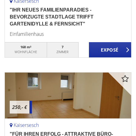
Kaisersesch
"IHR NEUES FAMILIENPARADIES -
BEVORZUGTE STADTLAGE TRIFFT
GARTENIDYLLE & FERNSICHT"
Einfamilienhaus
168 m²
7
WOHNFLÄCHE
ZIMMER
250,- €
Kaisersesch
"FÜR IHREN ERFOLG - ATTRAKTIVE BÜRO-