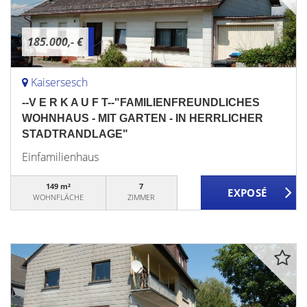
185.000,- €
Kaisersesch
--V E R K A U F T--"FAMILIENFREUNDLICHES
WOHNHAUS - MIT GARTEN - IN HERRLICHER
STADTRANDLAGE"
Einfamilienhaus
149 m²
7
WOHNFLÄCHE
ZIMMER