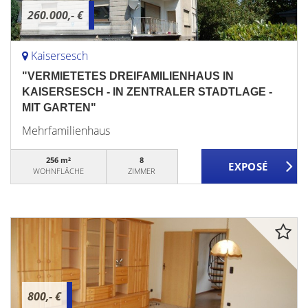
260.000,- €
Kaisersesch
"VERMIETETES DREIFAMILIENHAUS IN
KAISERSESCH - IN ZENTRALER STADTLAGE -
MIT GARTEN"
Mehrfamilienhaus
256 m²
8
WOHNFLÄCHE
ZIMMER
800,- €