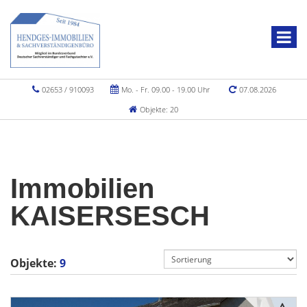
02653 / 910093
Mo. - Fr. 09.00 - 19.00 Uhr
07.08.2026
Objekte: 20
Immobilien
KAISERSESCH
Objekte:
9