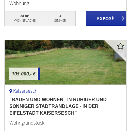
Wohnung
88 m²
4
WOHNFLÄCHE
ZIMMER
105.000,- €
Kaisersesch
"BAUEN UND WOHNEN - IN RUHIGER UND
SONNIGER STADTRANDLAGE - IN DER
EIFELSTADT KAISERSESCH"
Wohngrundstück