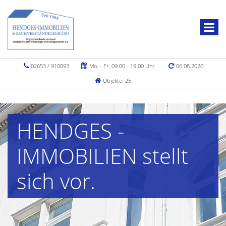
02653 / 910093
Mo. - Fr. 09.00 - 19.00 Uhr
06.08.2026
Objekte: 25
HENDGES -
IMMOBILIEN stellt
sich vor.