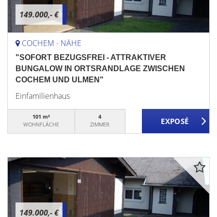
149.000,- €
COCHEM - NÄHE
"SOFORT BEZUGSFREI - ATTRAKTIVER
BUNGALOW IN ORTSRANDLAGE ZWISCHEN
COCHEM UND ULMEN"
Einfamilienhaus
101 m²
4
WOHNFLÄCHE
ZIMMER
149.000,- €