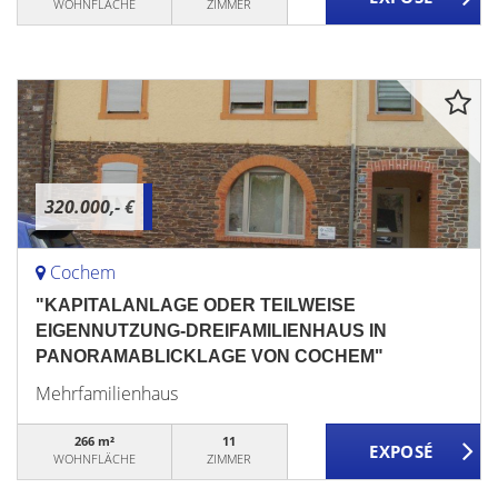
WOHNFLÄCHE
ZIMMER
320.000,- €
Cochem
"KAPITALANLAGE ODER TEILWEISE
EIGENNUTZUNG-DREIFAMILIENHAUS IN
PANORAMABLICKLAGE VON COCHEM"
Mehrfamilienhaus
266 m²
11
WOHNFLÄCHE
ZIMMER