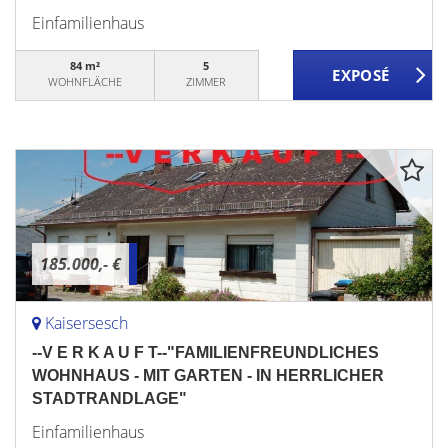
Einfamilienhaus
84 m²
5
WOHNFLÄCHE
ZIMMER
185.000,- €
Kaisersesch
--V E R K A U F T--"FAMILIENFREUNDLICHES
WOHNHAUS - MIT GARTEN - IN HERRLICHER
STADTRANDLAGE"
Einfamilienhaus