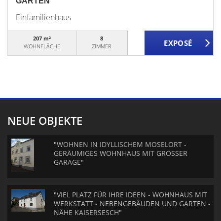
GARTEN"
Einfamilienhaus
207 m²
8
WOHNFLÄCHE
ZIMMER
NEUE OBJEKTE
"WOHNEN IN IDYLLISCHEM MOSELORT -
GERÄUMIGES WOHNHAUS MIT GROSSER
GARAGE"
"VIEL PLATZ FÜR IHRE IDEEN - WOHNHAUS MIT
WERKSTATT - NEBENGEBÄUDEN UND GARTEN -
NÄHE KAISERSESCH"