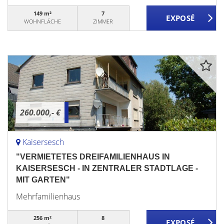
149 m²
7
WOHNFLÄCHE
ZIMMER
260.000,- €
Kaisersesch
"VERMIETETES DREIFAMILIENHAUS IN
KAISERSESCH - IN ZENTRALER STADTLAGE -
MIT GARTEN"
Mehrfamilienhaus
256 m²
8