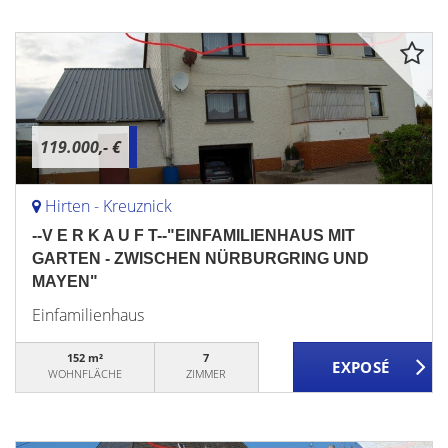
119.000,- €
Hirten - Kreuznick
--V E R K A U F T--"EINFAMILIENHAUS MIT
GARTEN - ZWISCHEN NÜRBURGRING UND
MAYEN"
Einfamilienhaus
152 m²
7
WOHNFLÄCHE
ZIMMER