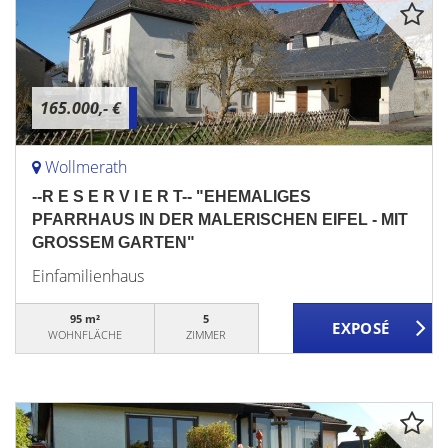
165.000,- €
Wollmerath
--R E S E R V I E R T-- "EHEMALIGES
PFARRHAUS IN DER MALERISCHEN EIFEL - MIT
GROSSEM GARTEN"
Einfamilienhaus
95 m²
5
WOHNFLÄCHE
ZIMMER