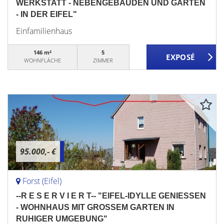
WERKSTATT - NEBENGEBÄUDEN UND GARTEN
- IN DER EIFEL"
Einfamilienhaus
146 m²
5
WOHNFLÄCHE
ZIMMER
95.000,- €
Forst (Eifel)
--R E S E R V I E R T-- "EIFEL-IDYLLE GENIESSEN
- WOHNHAUS MIT GROSSEM GARTEN IN
RUHIGER UMGEBUNG"