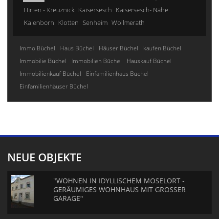
Hirten - Kreuznick
Kaisersesch
Kaisersesch- Nähe
Kalenborn
Klotten
Senheim
Wollmerath
Immo Büchel
Haus Büchel
Häuser Büchel
kaufen Büchel
Immobilie Büchel
Immobilien Büchel
Hauskauf Büchel
Immobilienkauf Büchel
Einfamilienhaus Büchel
Einfamilienhäuser Büchel
NEUE OBJEKTE
"WOHNEN IN IDYLLISCHEM MOSELORT -
GERÄUMIGES WOHNHAUS MIT GROSSER
GARAGE"