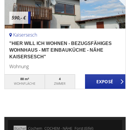
590,- €
Kaisersesch
"HIER WILL ICH WOHNEN - BEZUGSFÄHIGES
WOHNHAUS - MIT EINBAUKÜCHE - NÄHE
KAISERSESCH"
Wohnung
88 m²
4
WOHNFLÄCHE
ZIMMER
Büchel
Cochem
COCHEM - NÄHE
Forst (Eifel)