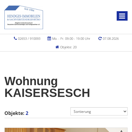
02653 / 910093
Mo. - Fr. 09.00 - 19.00 Uhr
07.08.2026
Objekte: 20
Wohnung
KAISERSESCH
Objekte:
2