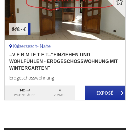
840,- €
Kaisersesch- Nähe
--V E R M I E T E T--"EINZIEHEN UND
WOHLFÜHLEN - ERDGESCHOSSWOHNUNG MIT
WINTERGARTEN"
Erdgeschosswohnung
142 m²
4
WOHNFLÄCHE
ZIMMER