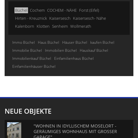
Büchel
Cochem
COCHEM - NÄHE
Forst (Eifel)
Hirten - Kreuznick
Kaisersesch
Kaisersesch- Nähe
Kalenborn
Klotten
Senheim
Wollmerath
Immo Büchel
Haus Büchel
Häuser Büchel
kaufen Büchel
Immobilie Büchel
Immobilien Büchel
Hauskauf Büchel
Immobilienkauf Büchel
Einfamilienhaus Büchel
Einfamilienhäuser Büchel
NEUE OBJEKTE
"WOHNEN IN IDYLLISCHEM MOSELORT -
GERÄUMIGES WOHNHAUS MIT GROSSER
GARAGE"