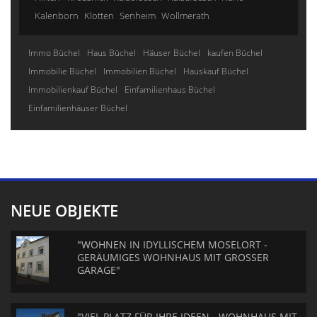
Kalenborn
Klotten
Senheim
Wollmerath
Immo Büchel
Haus Büchel
Häuser Büchel
kaufen Büchel
Immobilie Büchel
Immobilien Büchel
Hauskauf Büchel
Immobilienkauf Büchel
Einfamilienhaus Büchel
Einfamilienhäuser Büchel
NEUE OBJEKTE
"WOHNEN IN IDYLLISCHEM MOSELORT -
GERÄUMIGES WOHNHAUS MIT GROSSER
GARAGE"
"VIEL PLATZ FÜR IHRE IDEEN - WOHNHAUS MIT