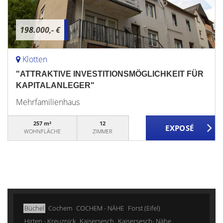
198.000,- €
Klotten
"ATTRAKTIVE INVESTITIONSMÖGLICHKEIT FÜR
KAPITALANLEGER"
Mehrfamilienhaus
257 m²
12
WOHNFLÄCHE
ZIMMER
Büchel
Cochem
COCHEM - NÄHE
Forst (Eifel)
Hirten - Kreuznick
Kaisersesch
Kaisersesch- Nähe