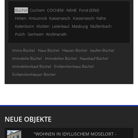
Büchel
Cochem
COCHEM - NÄHE
Forst (Eifel)
Hirten - Kreuznick
Kaisersesch
Kaisersesch- Nähe
Kalenborn
Klotten
Leienkaul
Masburg
Müllenbach
Polch
Senheim
Wollmerath
Immo Büchel
Haus Büchel
Häuser Büchel
kaufen Büchel
Immobilie Büchel
Immobilien Büchel
Hauskauf Büchel
Immobilienkauf Büchel
Einfamilienhaus Büchel
Einfamilienhäuser Büchel
NEUE OBJEKTE
"WOHNEN IN IDYLLISCHEM MOSELORT -