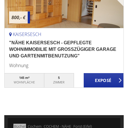
800,- €
KAISERSESCH
"NÄHE KAISERSESCH - GEPFLEGTE
WOHNIMMOBILIE MIT GROSSZÜGIGER GARAGE
UND GARTENMITBENUTZUNG"
Wohnung
145 m²
5
WOHNFLÄCHE
ZIMMER
Büchel
Cochem
COCHEM - NÄHE
Forst (Eifel)