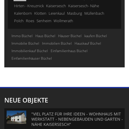
Hirten - Kreuznick
Kaisersesch
Kaisersesch- Nähe
Kalenborn
Klotten
Leienkaul
Masburg
Müllenbach
Polch
Roes
Senheim
Wollmerath
Immo Büchel
Haus Büchel
Häuser Büchel
kaufen Büchel
Immobilie Büchel
Immobilien Büchel
Hauskauf Büchel
Immobilienkauf Büchel
Einfamilienhaus Büchel
Einfamilienhäuser Büchel
NEUE OBJEKTE
"VIEL PLATZ FÜR IHRE IDEEN - WOHNHAUS MIT
WERKSTATT - NEBENGEBÄUDEN UND GARTEN -
NÄHE KAISERSESCH"