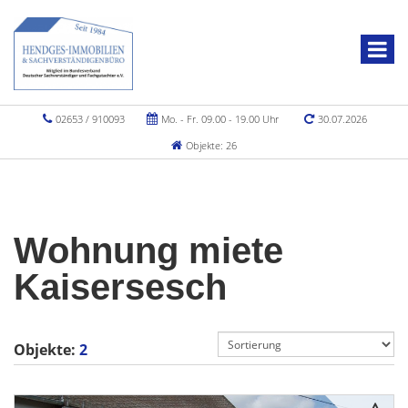
02653 / 910093
Mo. - Fr. 09.00 - 19.00 Uhr
30.07.2026
Objekte: 26
Wohnung miete
Kaisersesch
Objekte:
2