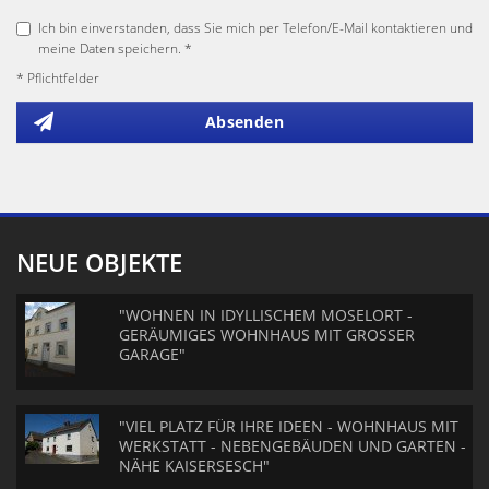
Ich bin einverstanden, dass Sie mich per Telefon/E-Mail kontaktieren und
meine Daten speichern. *
* Pflichtfelder
Absenden
NEUE OBJEKTE
"WOHNEN IN IDYLLISCHEM MOSELORT -
GERÄUMIGES WOHNHAUS MIT GROSSER
GARAGE"
"VIEL PLATZ FÜR IHRE IDEEN - WOHNHAUS MIT
WERKSTATT - NEBENGEBÄUDEN UND GARTEN -
NÄHE KAISERSESCH"