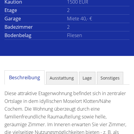
Kaution
1500 EUR
Etage
2
Garage
Miete 40,- €
Badezimmer
2
Bodenbelag
Fliesen
Beschreibung
Ausstattung
Lage
Sonstiges
Diese attraktive Etagenwohnung befindet sich in zentraler
Ortslage in dem idyllischen Moselort Klotten/Nähe
Cochem. Die Wohnung überzeugt durch eine
familienfreundliche Raumaufteilung sowie helle,
geräumige Zimmer. Im Inneren erwarten Sie vier Zimmer,
die vielseitige Nutzungsmöglichkeiten bieten - z. B. als