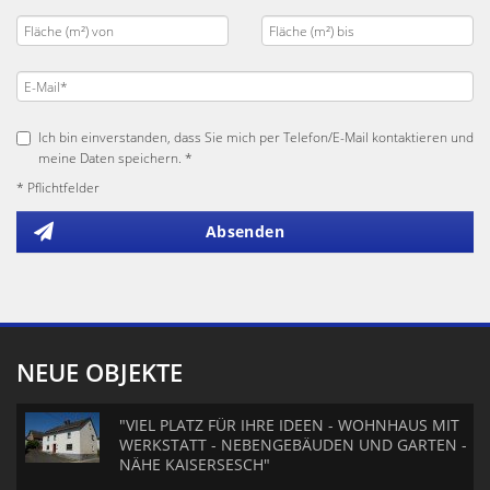
Ich bin einverstanden, dass Sie mich per Telefon/E-Mail kontaktieren und
meine Daten speichern. *
* Pflichtfelder
Absenden
NEUE OBJEKTE
"VIEL PLATZ FÜR IHRE IDEEN - WOHNHAUS MIT
WERKSTATT - NEBENGEBÄUDEN UND GARTEN -
NÄHE KAISERSESCH"