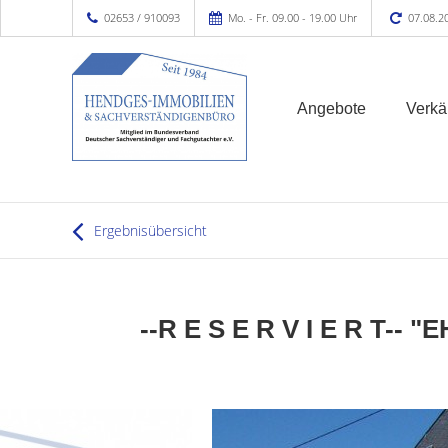
02653 / 910093
Mo. - Fr. 09.00 - 19.00 Uhr
07.08.2
Angebote
Verkä
Ergebnisübersicht
--R E S E R V I E R T-