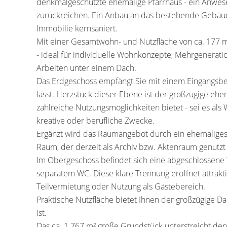
denkmalgeschützte ehemalige Pfarrhaus - ein Anwese
zurückreichen. Ein Anbau an das bestehende Gebäude
Immobilie kernsaniert.
Mit einer Gesamtwohn- und Nutzfläche von ca. 177 m²
- ideal für individuelle Wohnkonzepte, Mehrgenera
Arbeiten unter einem Dach.
Das Erdgeschoss empfängt Sie mit einem Eingangsbe
lässt. Herzstück dieser Ebene ist der großzügige e
zahlreiche Nutzungsmöglichkeiten bietet - sei es als
kreative oder berufliche Zwecke.
Ergänzt wird das Raumangebot durch ein ehemaliges 
Raum, der derzeit als Archiv bzw. Aktenraum genutzt
Im Obergeschoss befindet sich eine abgeschlossene
separatem WC. Diese klare Trennung eröffnet attrakti
Teilvermietung oder Nutzung als Gästebereich.
Praktische Nutzfläche bietet Ihnen der großzügige 
ist.
Das ca. 1.767 m² große Grundstück unterstreicht den