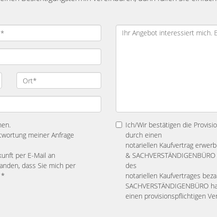
men.
Ich/Wir bestätigen die Provisi
twortung meiner Anfrage
durch einen
notariellen Kaufvertrag erw
kunft per E-Mail an
& SACHVERSTÄNDIGENBÜRO eine
tanden, dass Sie mich per
des
 *
notariellen Kaufvertrages b
SACHVERSTÄNDIGENBÜRO ha
einen provisionspflichtigen V