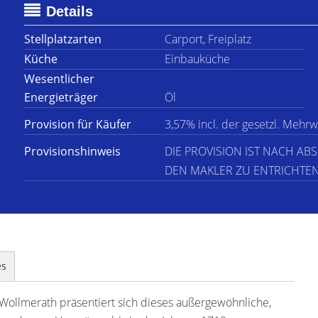
Details
Stellplatzarten
Carport, Freiplatz
Küche
Einbauküche
Wesentlicher
Energieträger
Öl
Provision für Käufer
3,57% incl. der gesetzl. Mehr
Provisionshinweis
DIE PROVISION IST NACH A
DEN MAKLER ZU ENTRICHTEN
es
s Wollmerath präsentiert sich dieses außergewöhnliche,