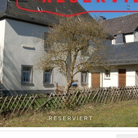
..R E S E R V I E R T