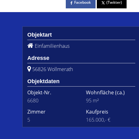
Facebook
(Twitter)
Objektart
Einfamilienhaus
Adresse
56826 Wollmerath
Objektdaten
Objekt-Nr.
Wohnfläche
(ca.)
6680
95 m²
Zimmer
Kaufpreis
5
165.000,- €