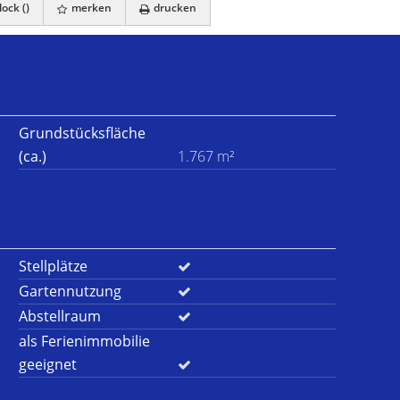
ock (
)
merken
drucken
Grundstücksfläche
(ca.)
1.767 m²
Stellplätze
Gartennutzung
Abstellraum
als Ferienimmobilie
geeignet