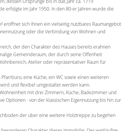
n, dessen Ursprünge bis in das Jahr ca. 1719
 erfolgte im Jahr 1950. In den 80-er Jahren wurde die
 eröffnet sich Ihnen ein vielseitig nutzbares Raumangebot
tionennutzung oder die Verbindung von Wohnen und
reich, der den Charakter des Hauses bereits erahnen
hemalige Gemeinderaum, der durch seine Offenheit
 Wohnbereich, Atelier oder repräsentativer Raum für
Pfarrbüro, eine Küche, ein WC sowie einen weiteren
 wird und flexibel umgestaltet werden kann.
 Wohneinheit mit drei Zimmern, Küche, Badezimmer und
ve Optionen - von der klassischen Eigennutzung bis hin zur
Dachboden der über eine weitere Holztreppe zu begehen
 besonderen Charakter dieser Immobilie. Der weitläufige