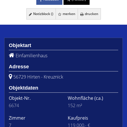
Notizblock (
)
merken
drucken
Objektart
Einfamilienhaus
Adresse
56729 Hirten - Kreuznick
Objektdaten
Objekt-Nr.
Wohnfläche
(ca.)
6674
152 m²
Zimmer
Kaufpreis
7
119.000,- €