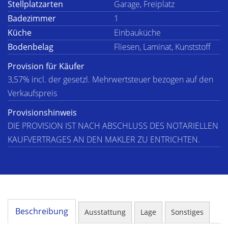
Stellplatzarten
Garage, Freiplatz
Badezimmer
1
Küche
Einbauküche
Bodenbelag
Fliesen, Laminat, Kunststoff
Provision für Käufer
3,57% incl. der gesetzl. Mehrwertsteuer bezogen auf den
Verkaufspreis
Provisionshinweis
DIE PROVISION IST NACH ABSCHLUSS DES NOTARIELLEN
KAUFVERTRAGES AN DEN MAKLER ZU ENTRICHTEN.
Beschreibung
Ausstattung
Lage
Sonstiges