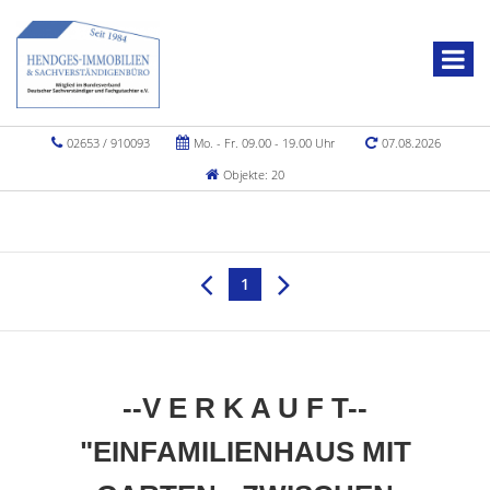
02653 / 910093
Mo. - Fr. 09.00 - 19.00 Uhr
07.08.2026
Objekte: 20
1
--V E R K A U F T--
"EINFAMILIENHAUS MIT