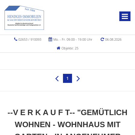
02653 / 910093
Mo. - Fr. 09.00 - 19.00 Uhr
06.08.2026
Objekte: 25
1
--V E R K A U F T-- "GEMÜTLICH
WOHNEN - WOHNHAUS MIT