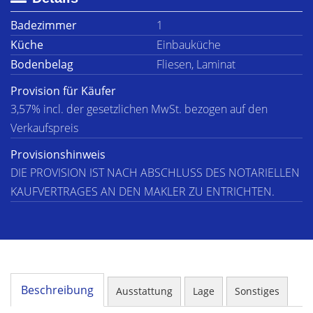
Badezimmer
1
Küche
Einbauküche
Bodenbelag
Fliesen, Laminat
Provision für Käufer
3,57% incl. der gesetzlichen MwSt. bezogen auf den
Verkaufspreis
Provisionshinweis
DIE PROVISION IST NACH ABSCHLUSS DES NOTARIELLEN
KAUFVERTRAGES AN DEN MAKLER ZU ENTRICHTEN.
Beschreibung
Ausstattung
Lage
Sonstiges