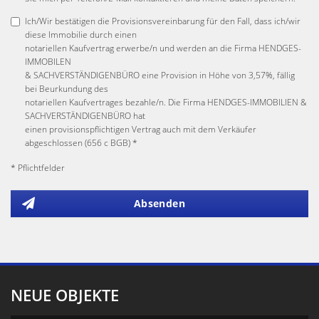
Ich/Wir bestätigen die Provisionsvereinbarung für den Fall, dass ich/wir
diese Immobilie durch einen
notariellen Kaufvertrag erwerbe/n und werden an die Firma HENDGES-
IMMOBILEN
& SACHVERSTÄNDIGENBÜRO eine Provision in Höhe von 3,57%, fällig
bei Beurkundung des
notariellen Kaufvertrages bezahle/n. Die Firma HENDGES-IMMOBILIEN &
SACHVERSTÄNDIGENBÜRO hat
einen provisionspflichtigen Vertrag auch mit dem Verkäufer
abgeschlossen (656 c BGB) *
* Pflichtfelder
Absenden
NEUE OBJEKTE