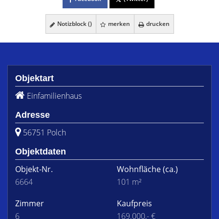
Notizblock (
)
merken
drucken
Objektart
Einfamilienhaus
Adresse
56751 Polch
Objektdaten
Objekt-Nr.
Wohnfläche
(ca.)
6664
101 m²
Zimmer
Kaufpreis
6
169.000,- €